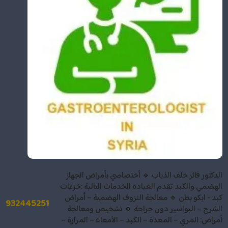
الدكتور فائز خلف الذياب 🔹 أختصاصي بأمراض الجهاز
الهضمي والكبد تقدم العيادة الخدمات التالية :خزعات
كبد - ايكو بطن 🔹 معالجة النزوف الهضمية – أمراض
932445251
الشرج – البواسير دون جراحة 🔹 تشخيص ومعالجة
أمراض: المري – المعدة – الكبد – الأمعاء – المرارة –