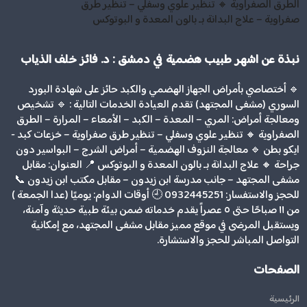
الطرق الصفراوية 🔸 تنظير علوي وسفلي – تنظير طرق
صفراوية – علاج البدانة بـ بالون المعدة و البوتوكس
نبذة عن اشهر طبيب هضمية في دمشق : د. فائز خلف الذياب
🔹 أختصاصي بأمراض الجهاز الهضمي والكبد حائز على شهادة البورد
السوري (مشفى المجتهد) تقدم العيادة الخدمات التالية : 🔹 تشخيص
ومعالجة أمراض: المري – المعدة – الكبد – الأمعاء – المرارة – الطرق
الصفراوية 🔸 تنظير علوي وسفلي – تنظير طرق صفراوية – خزعات كبد -
ايكو بطن 🔹 معالجة النزوف الهضمية – أمراض الشرج – البواسير دون
جراحة 🔸 علاج البدانة بـ بالون المعدة و البوتوكس 📍 العنوان: مقابل
مشفى المجتهد – جانب مدرسة ابن زيدون – مقابل مكتب ابن زيدون 📞
للحجز والاستفسار: 0932445251 🕘 أوقات الدوام: يوميًا (عدا الجمعة )
من ١١ صباحًا حتى ٥ عصراً يقدم خدماته ضمن بيئة طبية حديثة وآمنة،
ويستقبل المرضى في موقع مميز مقابل مشفى المجتهد، مع إمكانية
التواصل المباشر للحجز والاستشارة.
الصفحات
الرئيسية