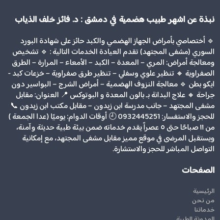
نبذة عن اشهر طبيب هضمية في دمشق : د. فائز خلف الذياب
🔹 أختصاصي بأمراض الجهاز الهضمي والكبد حائز على شهادة البورد
السوري (مشفى المجتهد) تقدم العيادة الخدمات التالية : 🔹 تشخيص
ومعالجة أمراض: المري – المعدة – الكبد – الأمعاء – المرارة – الطرق
الصفراوية 🔸 تنظير علوي وسفلي – تنظير طرق صفراوية – خزعات كبد -
ايكو بطن 🔹 معالجة النزوف الهضمية – أمراض الشرج – البواسير دون
جراحة 🔸 علاج البدانة بـ بالون المعدة و البوتوكس 📍 العنوان: مقابل
مشفى المجتهد – جانب مدرسة ابن زيدون – مقابل مكتب ابن زيدون 📞
للحجز والاستفسار: 0932445251 🕘 أوقات الدوام: يوميًا (عدا الجمعة )
من ١١ صباحًا حتى ٥ عصراً يقدم خدماته ضمن بيئة طبية حديثة وآمنة،
ويستقبل المرضى في موقع مميز مقابل مشفى المجتهد، مع إمكانية
التواصل المباشر للحجز والاستشارة.
الصفحات
الرئيسية
من نحن
خدماتنا
المدونة الطبية