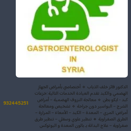
الدكتور فائز خلف الذياب 🔹 أختصاصي بأمراض الجهاز
الهضمي والكبد تقدم العيادة الخدمات التالية :خزعات
كبد - ايكو بطن 🔹 معالجة النزوف الهضمية – أمراض
932445251
الشرج – البواسير دون جراحة 🔹 تشخيص ومعالجة
أمراض: المري – المعدة – الكبد – الأمعاء – المرارة –
الطرق الصفراوية 🔸 تنظير علوي وسفلي – تنظير طرق
صفراوية – علاج البدانة بـ بالون المعدة و البوتوكس