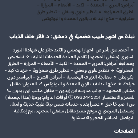
أمراض: المري – المعدة – الكبد – الأمعاء – المرارة –
الطرق الصفراوية 🔸 تنظير علوي وسفلي – تنظير طرق
صفراوية – علاج البدانة بـ بالون المعدة و البوتوكس
نبذة عن اشهر طبيب هضمية في دمشق : د. فائز خلف الذياب
🔹 أختصاصي بأمراض الجهاز الهضمي والكبد حائز على شهادة البورد
السوري (مشفى المجتهد) تقدم العيادة الخدمات التالية : 🔹 تشخيص
ومعالجة أمراض: المري – المعدة – الكبد – الأمعاء – المرارة – الطرق
الصفراوية 🔸 تنظير علوي وسفلي – تنظير طرق صفراوية – خزعات كبد -
ايكو بطن 🔹 معالجة النزوف الهضمية – أمراض الشرج – البواسير دون
جراحة 🔸 علاج البدانة بـ بالون المعدة و البوتوكس 📍 العنوان: مقابل
مشفى المجتهد – جانب مدرسة ابن زيدون – مقابل مكتب ابن زيدون 📞
للحجز والاستفسار: 0932445251 🕘 أوقات الدوام: يوميًا (عدا الجمعة )
من ١١ صباحًا حتى ٥ عصراً يقدم خدماته ضمن بيئة طبية حديثة وآمنة،
ويستقبل المرضى في موقع مميز مقابل مشفى المجتهد، مع إمكانية
التواصل المباشر للحجز والاستشارة.
الصفحات