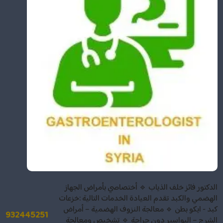
الدكتور فائز خلف الذياب 🔹 أختصاصي بأمراض الجهاز
الهضمي والكبد تقدم العيادة الخدمات التالية :خزعات
كبد - ايكو بطن 🔹 معالجة النزوف الهضمية – أمراض
932445251
الشرج – البواسير دون جراحة 🔹 تشخيص ومعالجة