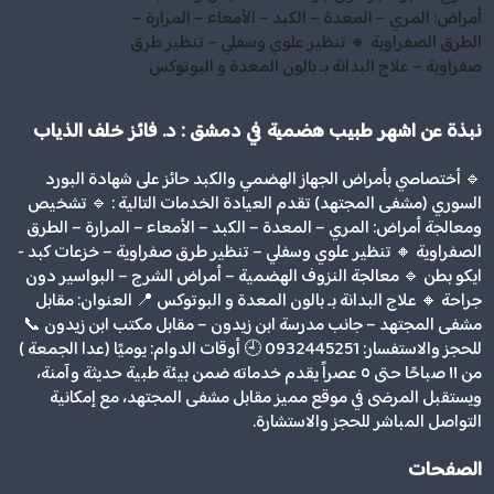
أمراض: المري – المعدة – الكبد – الأمعاء – المرارة –
الطرق الصفراوية 🔸 تنظير علوي وسفلي – تنظير طرق
صفراوية – علاج البدانة بـ بالون المعدة و البوتوكس
نبذة عن اشهر طبيب هضمية في دمشق : د. فائز خلف الذياب
🔹 أختصاصي بأمراض الجهاز الهضمي والكبد حائز على شهادة البورد
السوري (مشفى المجتهد) تقدم العيادة الخدمات التالية : 🔹 تشخيص
ومعالجة أمراض: المري – المعدة – الكبد – الأمعاء – المرارة – الطرق
الصفراوية 🔸 تنظير علوي وسفلي – تنظير طرق صفراوية – خزعات كبد -
ايكو بطن 🔹 معالجة النزوف الهضمية – أمراض الشرج – البواسير دون
جراحة 🔸 علاج البدانة بـ بالون المعدة و البوتوكس 📍 العنوان: مقابل
مشفى المجتهد – جانب مدرسة ابن زيدون – مقابل مكتب ابن زيدون 📞
للحجز والاستفسار: 0932445251 🕘 أوقات الدوام: يوميًا (عدا الجمعة )
من ١١ صباحًا حتى ٥ عصراً يقدم خدماته ضمن بيئة طبية حديثة وآمنة،
ويستقبل المرضى في موقع مميز مقابل مشفى المجتهد، مع إمكانية
التواصل المباشر للحجز والاستشارة.
الصفحات