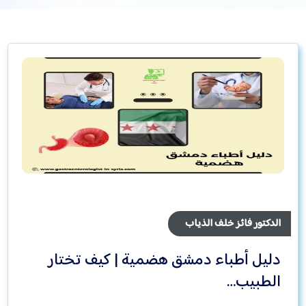
الدكتور فائز خلف الذياب
دليل أطباء دمشق هضمية | كيف تختار
الطبيب…