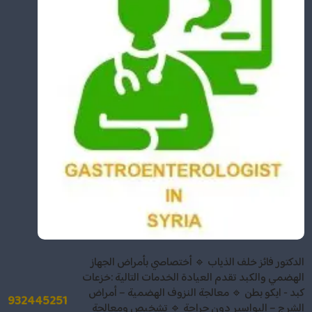
الدكتور فائز خلف الذياب 🔹 أختصاصي بأمراض الجهاز
الهضمي والكبد تقدم العيادة الخدمات التالية :خزعات
كبد - ايكو بطن 🔹 معالجة النزوف الهضمية – أمراض
932445251
الشرج – البواسير دون جراحة 🔹 تشخيص ومعالجة