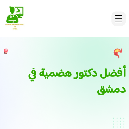
أفضل دكتور هضمية في
دمشق