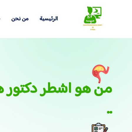
الرئيسية
من نحن
خ
من هو اشطر دكتور ه
..